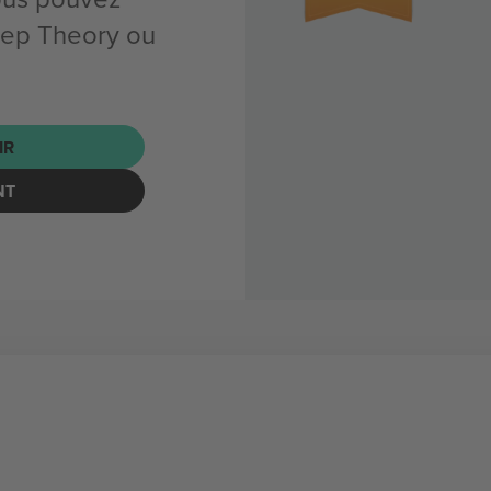
eep Theory ou
IR
NT