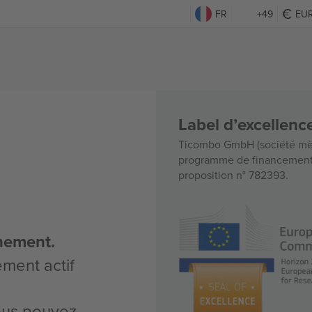
FR
+49
EU
Label d’excellen
Ticombo GmbH (société mèr
programme de financement d
proposition n° 782393.
nement.
ement actif
vous pouvez