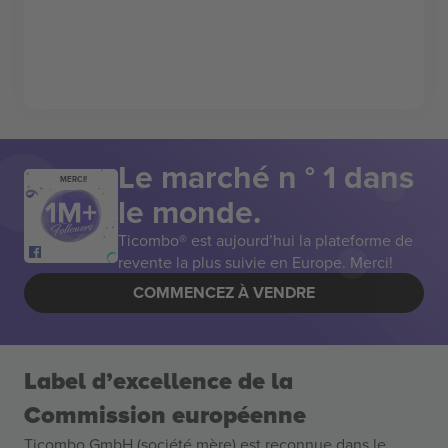
Le marché n ° 1 dans
MERCI!
le monde.
Ticombo® est aujourd’hui la plateforme de
revente la plus suivie en Europe. Merci!
COMMENCEZ À VENDRE
Label d’excellence de la
Commission européenne
Ticombo GmbH (société mère) est reconnue dans le