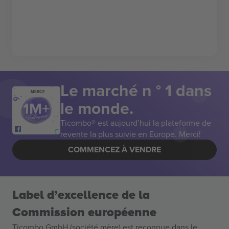
Le marché n ° 1 dans
MERCI!
le monde.
Ticombo® est aujourd’hui la plateforme de
revente la plus suivie en Europe. Merci!
COMMENCEZ À VENDRE
Label d’excellence de la
Commission européenne
Ticombo GmbH (société mère) est reconnue dans le