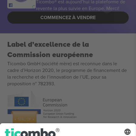
Ticombo® est aujourd’hui la plateforme de
revente la plus suivie en Europe. Merci!
COMMENCEZ À VENDRE
Label d’excellence de la
Commission européenne
Ticombo GmbH (société mère) est reconnue dans le
cadre d’Horizon 2020, le programme de financement de
la recherche et de l’innovation de l’UE, pour sa
proposition n° 782393.