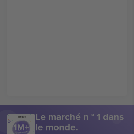
Le marché n ° 1 dans
MERCI!
le monde.