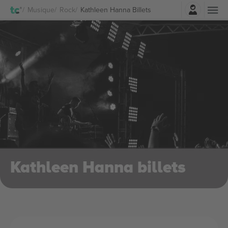
Connexion
Musique
Rock
Kathleen Hanna Billets
Kathleen Hanna billets