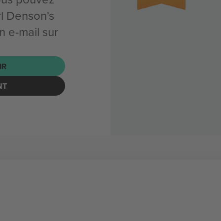
l Denson's
 e-mail sur
IR
NT