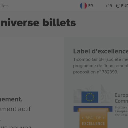
llets
FR
+49
EU
niverse billets
Label d’excellen
Ticombo GmbH (société mèr
programme de financement d
proposition n° 782393.
nement.
ement actif
.
vous pouvez