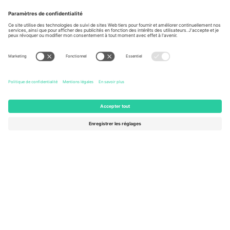
À propos de
Services de l'entreprise
L'équipe
FAQ
TixProtect
Comment ça marche
Imprimer
Hôtels
Conditions générales
Centre d'information sur la Coup
Programme d'affiliation
Nous contacter
Ticombo France