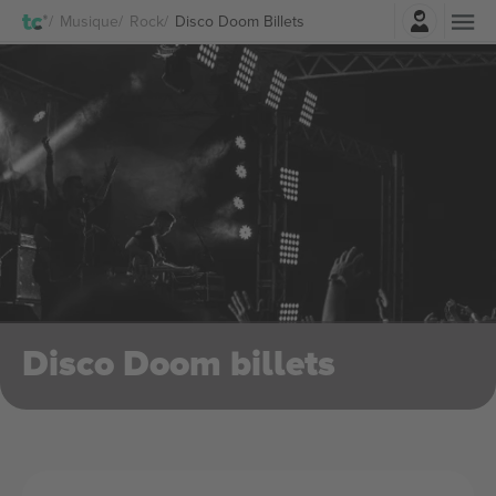
Connexion
Musique
Rock
Disco Doom Billets
Disco Doom billets