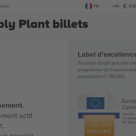
llets
FR
+49
EU
y Plant billets
Label d’excellen
Ticombo GmbH (société mèr
programme de financement d
proposition n° 782393.
nement.
ement actif
t.
vous pouvez