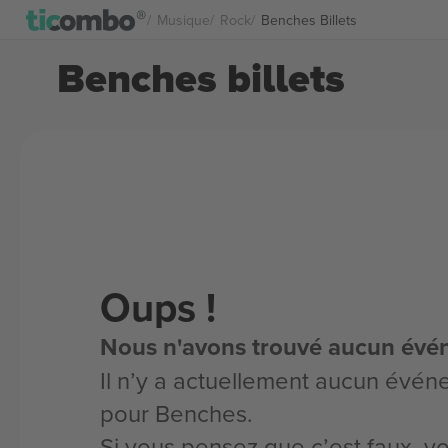
Musique
Rock
Benches Billets
Benches billets
Oups !
Nous n'avons trouvé aucun évé
Il n’y a actuellement aucun évén
pour Benches.
Si vous pensez que c’est faux, 