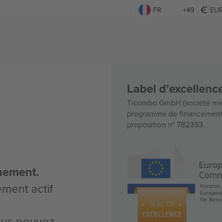
FR
+49
EU
Label d’excellen
Ticombo GmbH (société mèr
programme de financement d
proposition n° 782393.
nement.
ement actif
vous pouvez