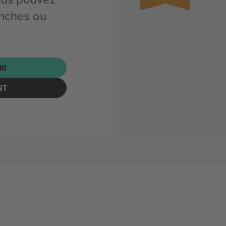
nches ou
IR
NT