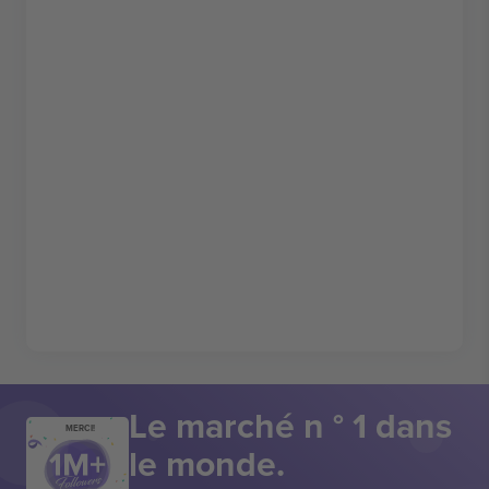
Le marché n ° 1 dans
MERCI!
le monde.