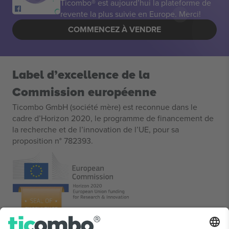
Ticombo® est aujourd’hui la plateforme de
revente la plus suivie en Europe. Merci!
COMMENCEZ À VENDRE
Label d’excellence de la
Commission européenne
Ticombo GmbH (société mère) est reconnue dans le
cadre d’Horizon 2020, le programme de financement de
la recherche et de l’innovation de l’UE, pour sa
proposition n° 782393.