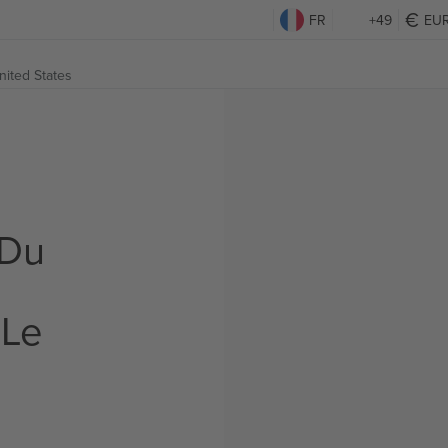
FR
+49
EU
nited States
 Du
 Le
s