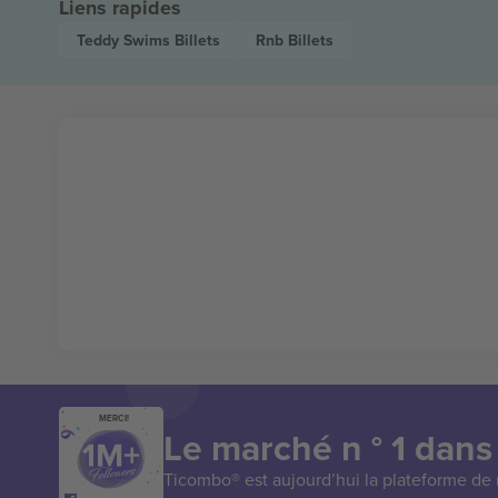
Liens rapides
Teddy Swims
Billets
Rnb
Billets
MERCI!
Le marché n ° 1 dans
Ticombo® est aujourd’hui la plateforme de r