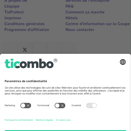
À propos de
Services de l'entreprise
L'équipe
FAQ
TixProtect
Comment ça marche
Imprimer
Hôtels
Conditions générales
Centre d'information sur la Coup
Programme d'affiliation
Nous contacter
Ticombo France
Mimi Balkanska 132, 1540, Sofia,
Bulgaria
L'entité juridique du fournisseur de la plateforme peut changer en
fonction du lieu, de l'événement et/ou du domaine. Pour plus de
détails, consultez la page spécifique de l'événement, les mentions