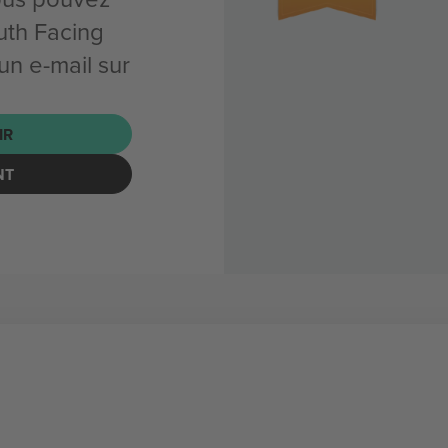
uth Facing
n e-mail sur
IR
NT