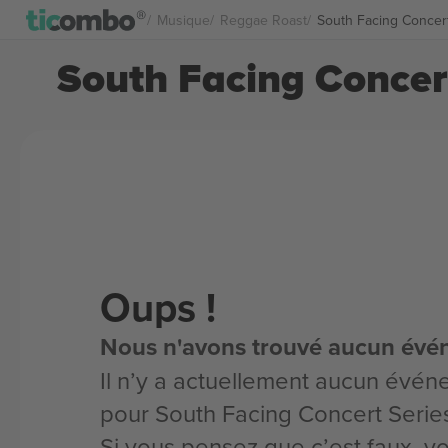
Musique
Reggae Roast
South Facing Concert 
South Facing Concert
Oups !
Nous n'avons trouvé aucun évé
Il n’y a actuellement aucun évén
pour South Facing Concert Serie
Si vous pensez que c’est faux, 