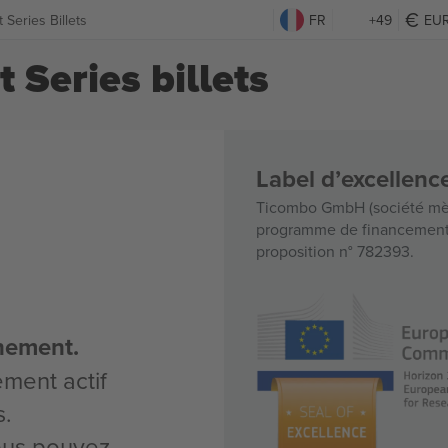
Series Billets
FR
+49
EU
 Series billets
Label d’excellen
Ticombo GmbH (société mèr
programme de financement d
proposition n° 782393.
nement.
ement actif
s.
vous pouvez