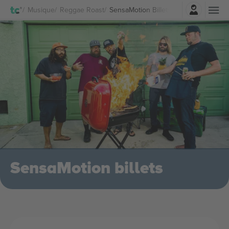
Connexion
Musique
Reggae Roast
SensaMotion Billets
SensaMotion billets