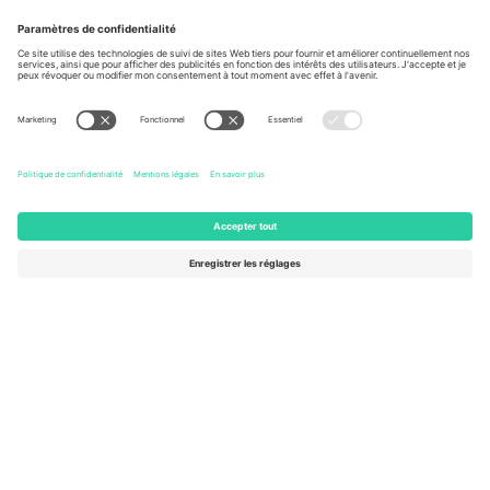
À propos de
Services de l'entreprise
L'équipe
FAQ
TixProtect
Comment ça marche
Imprimer
Hôtels
Conditions générales
Centre d'information sur la Coup
Programme d'affiliation
Nous contacter
Ticombo France