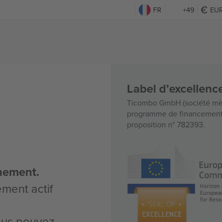
FR
+49
EU
Label d’excellen
Ticombo GmbH (société mèr
programme de financement d
proposition n° 782393.
nement.
ement actif
vous pouvez