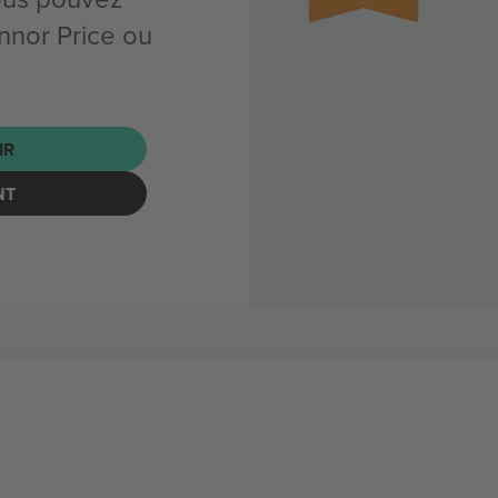
nnor Price ou
IR
NT