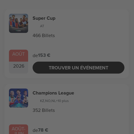
Super Cup
AT
466 Billets
AOÛT
153 €
de
2026
TROUVER UN ÉVÉNEMENT
Champions League
KZ
,
NO
,
NL
+10 plus
352 Billets
AOÛT
-
78 €
de
JUIN