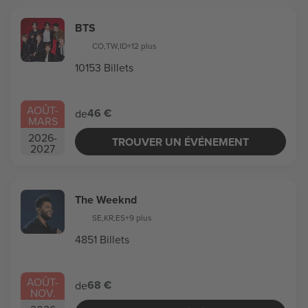
BTS
CO
,
TW
,
ID
+12 plus
10153 Billets
AOÛT
-
46 €
de
MARS
2026
-
TROUVER UN ÉVÉNEMENT
2027
The Weeknd
SE
,
KR
,
ES
+9 plus
4851 Billets
AOÛT
-
68 €
de
NOV.