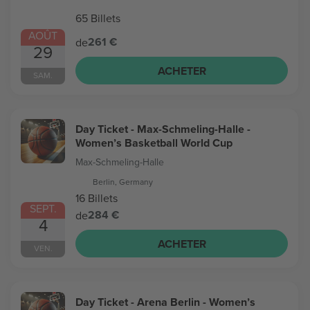
65 Billets
AOÛT
261 €
de
29
ACHETER
SAM.
Day Ticket - Max-Schmeling-Halle -
Women’s Basketball World Cup
Max-Schmeling-Halle
Berlin, Germany
16 Billets
SEPT.
284 €
de
4
ACHETER
VEN.
Day Ticket - Arena Berlin - Women’s