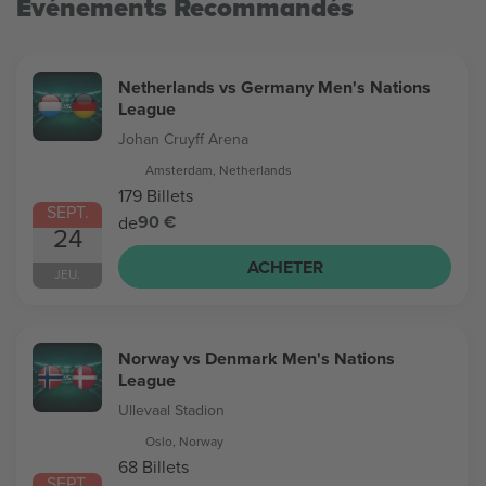
Evénements Recommandés
Netherlands vs Germany Men's Nations
League
Johan Cruyff Arena
Amsterdam, Netherlands
179 Billets
SEPT.
90 €
de
24
ACHETER
JEU.
Norway vs Denmark Men's Nations
League
Ullevaal Stadion
Oslo, Norway
68 Billets
SEPT.