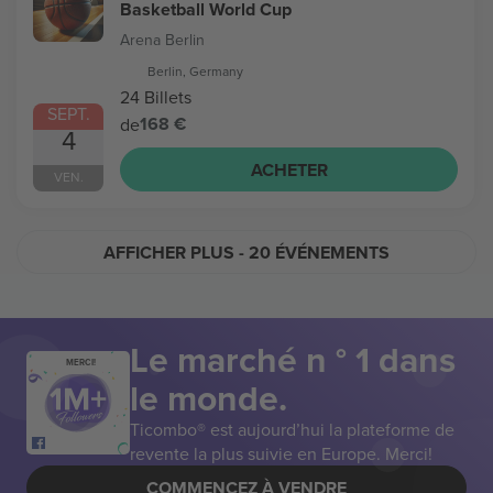
Basketball World Cup
Arena Berlin
Berlin, Germany
24 Billets
SEPT.
168 €
de
4
ACHETER
VEN.
AFFICHER PLUS
- 20 ÉVÉNEMENTS
Le marché n ° 1 dans
MERCI!
le monde.
Ticombo® est aujourd’hui la plateforme de
revente la plus suivie en Europe. Merci!
COMMENCEZ À VENDRE