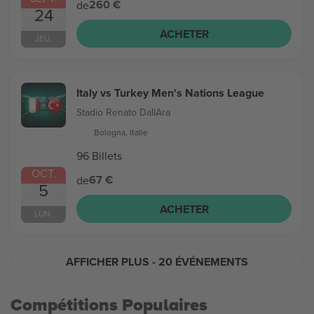
260 €
de
24
ACHETER
JEU.
Italy vs Turkey Men's Nations League
Stadio Renato DallAra
Bologna, Italie
96 Billets
OCT.
67 €
de
5
ACHETER
LUN.
AFFICHER PLUS
- 20 ÉVÉNEMENTS
Compétitions Populaires