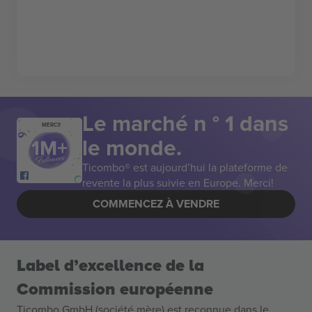
Le marché n ° 1 dans
MERCI!
le monde.
Ticombo® est aujourd’hui la plateforme de
revente la plus suivie en Europe. Merci!
COMMENCEZ À VENDRE
Label d’excellence de la
Commission européenne
Ticombo GmbH (société mère) est reconnue dans le