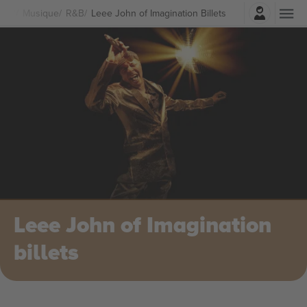
Connexion
Musique
R&B
Leee John of Imagination Billets
Leee John of Imagination
billets