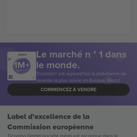
Le marché n ° 1 dans
MERCI!
le monde.
Ticombo® est aujourd’hui la plateforme de
revente la plus suivie en Europe. Merci!
COMMENCEZ À VENDRE
Label d’excellence de la
Commission européenne
Ticombo GmbH (société mère) est reconnue dans le