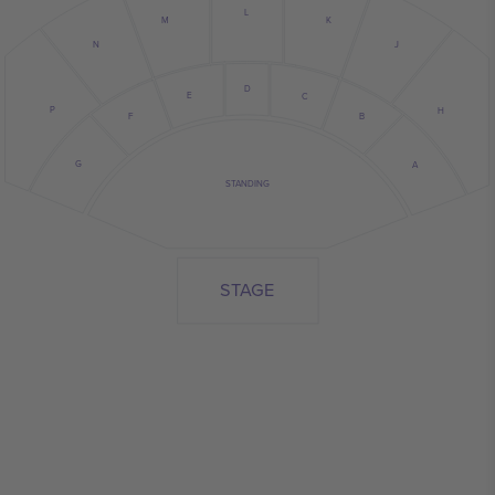
L
M
K
J
N
D
E
C
P
H
B
F
G
A
STANDING
STAGE