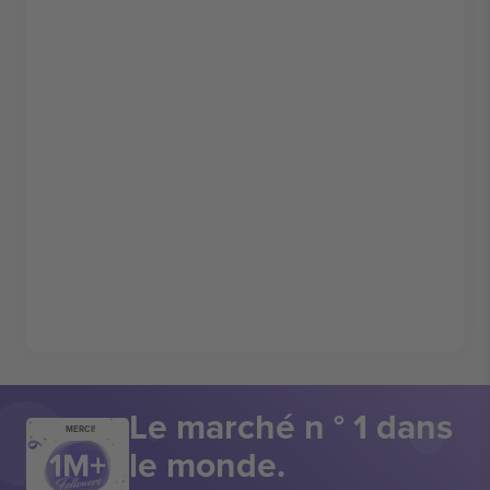
Le marché n ° 1 dans
MERCI!
le monde.