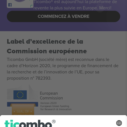
Ticombo® est aujourd’hui la plateforme de
revente la plus suivie en Europe. Merci!
COMMENCEZ À VENDRE
Label d’excellence de la
Commission européenne
Ticombo GmbH (société mère) est reconnue dans le
cadre d’Horizon 2020, le programme de financement de
la recherche et de l’innovation de l’UE, pour sa
proposition n° 782393.