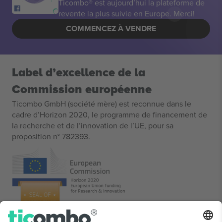
Ticombo® est aujourd’hui la plateforme de
revente la plus suivie en Europe. Merci!
COMMENCEZ À VENDRE
Label d’excellence de la
Commission européenne
Ticombo GmbH (société mère) est reconnue dans le
cadre d’Horizon 2020, le programme de financement de
la recherche et de l’innovation de l’UE, pour sa
proposition n° 782393.