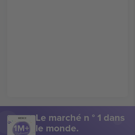
Le marché n ° 1 dans
MERCI!
le monde.