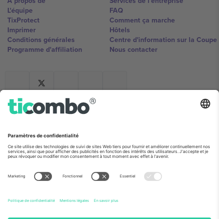
À propos de
Services de l'entreprise
L'équipe
FAQ
TixProtect
Comment ça marche
Imprimer
Hôtels
Conditions générales
Centre d'information sur la Coup
Programme d'affiliation
Nous contacter
Ticombo France
Mimi Balkanska 132, 1540, Sofia,
Bulgaria
L'entité juridique du fournisseur de la plateforme peut changer en
fonction du lieu, de l'événement et/ou du domaine. Pour plus de
détails, consultez la page spécifique de l'événement, les mentions