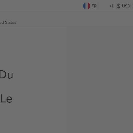
FR
+1
USD
ed States
 Du
 Le
s