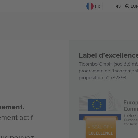
FR
+49
EU
Label d’excellen
Ticombo GmbH (société mèr
programme de financement d
proposition n° 782393.
nement.
ement actif
vous pouvez