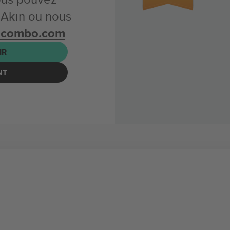
 Akın ou nous
icombo.com
IR
NT