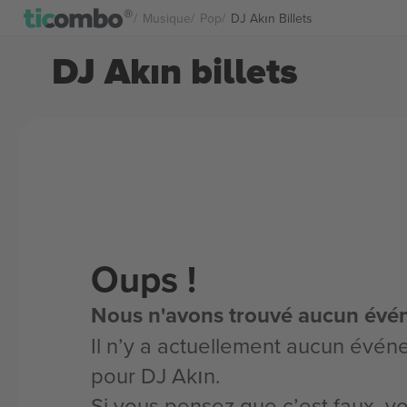
Musique
Pop
DJ Akın Billets
DJ Akın billets
Oups !
Nous n'avons trouvé aucun évé
Il n’y a actuellement aucun évén
pour DJ Akın.
Si vous pensez que c’est faux, 