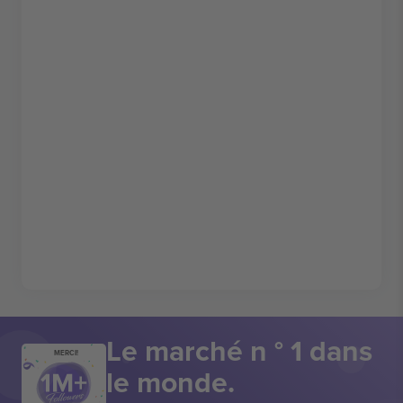
Le marché n ° 1 dans
MERCI!
le monde.