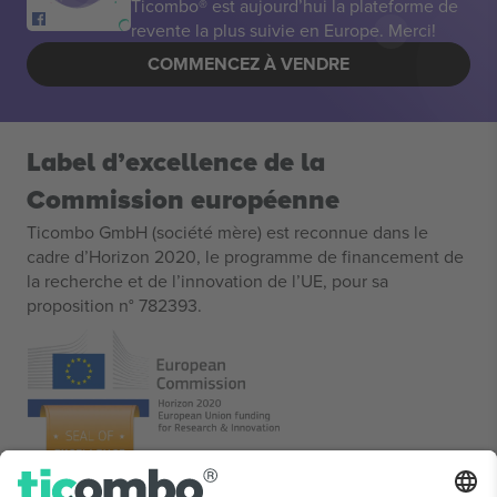
Ticombo® est aujourd’hui la plateforme de
revente la plus suivie en Europe. Merci!
COMMENCEZ À VENDRE
Label d’excellence de la
Commission européenne
Ticombo GmbH (société mère) est reconnue dans le
cadre d’Horizon 2020, le programme de financement de
la recherche et de l’innovation de l’UE, pour sa
proposition n° 782393.