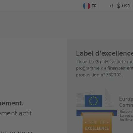
FR
+1
USD
Label d’excellen
Ticombo GmbH (société mèr
programme de financement d
proposition n° 782393.
nement.
ement actif
vous pouvez