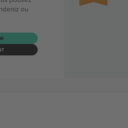
ndeniz ou
IR
NT