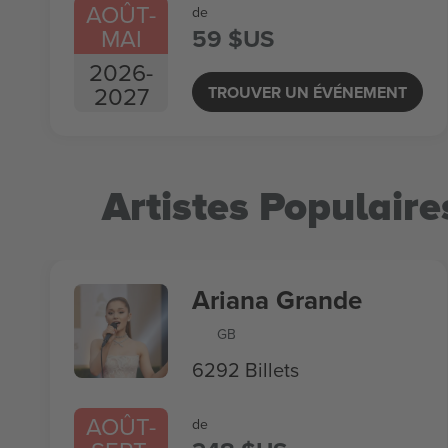
AOÛT
-
de
MAI
59 $US
2026
-
2027
TROUVER UN ÉVÉNEMENT
Artistes Populaire
Ariana Grande
GB
6292 Billets
AOÛT
-
de