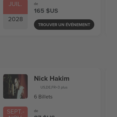
JUIL.
de
165 $US
2028
TROUVER UN ÉVÉNEMENT
Nick Hakim
US
,
DE
,
FR
+3 plus
6 Billets
SEPT.
-
de