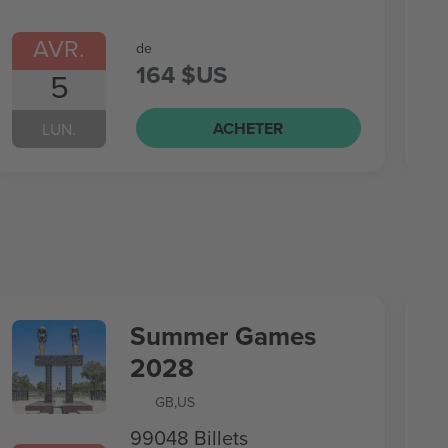
AVR.
de
164 $US
5
ACHETER
LUN.
Summer Games
2028
GB
,
US
99048 Billets