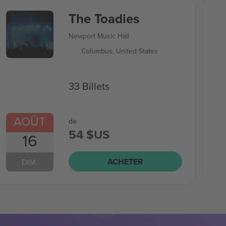
The Toadies
Newport Music Hall
Columbus, United States
33 Billets
AOÛT
de
54 $US
16
ACHETER
DIM.