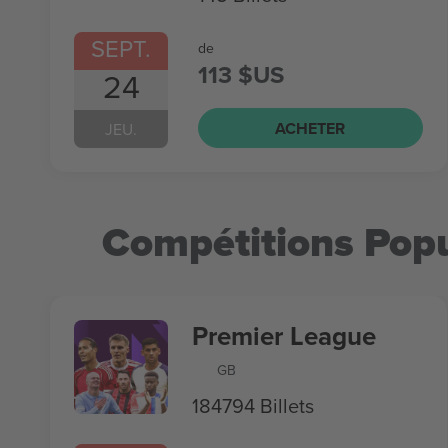
SEPT.
de
113 $US
24
ACHETER
JEU.
Compétitions Popu
Premier League
GB
184794 Billets