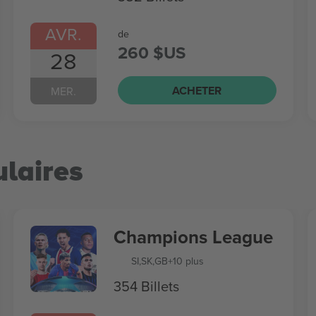
AVR.
de
260 $US
28
ACHETER
MER.
laires
Champions League
SI
,
SK
,
GB
+10 plus
354 Billets