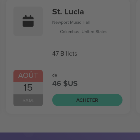
St. Lucia
Newport Music Hall
Columbus, United States
47 Billets
AOÛT
de
46 $US
15
ACHETER
SAM.