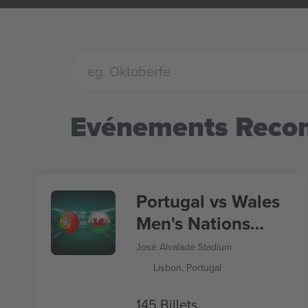
Evénements Rec
Portugal vs Wales
Men's Nations
League
José Alvalade Stadium
Lisbon, Portugal
145 Billets