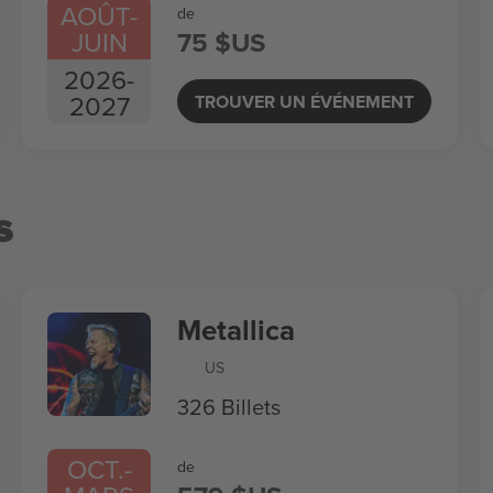
AOÛT
-
de
JUIN
75 $US
2026
-
2027
TROUVER UN ÉVÉNEMENT
s
Metallica
US
326 Billets
OCT.
-
de