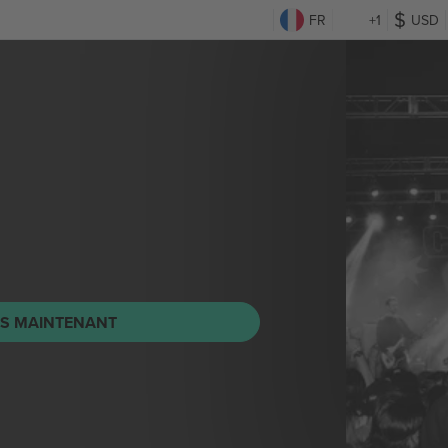
FR
+1
USD
TS MAINTENANT