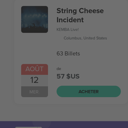
String Cheese
Incident
KEMBA Live!
Columbus, United States
63 Billets
AOÛT
de
57 $US
12
ACHETER
MER.