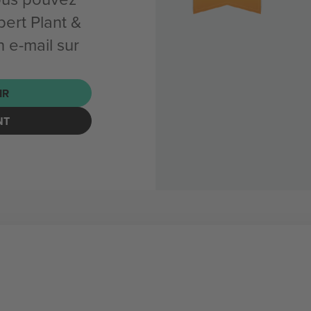
ert Plant &
 e-mail sur
IR
NT