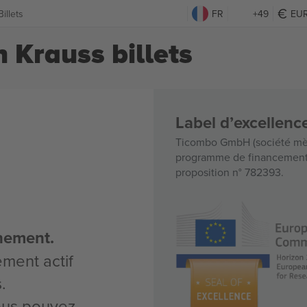
illets
FR
+49
EU
n Krauss billets
Label d’excellen
Ticombo GmbH (société mèr
programme de financement d
proposition n° 782393.
nement.
ement actif
.
vous pouvez