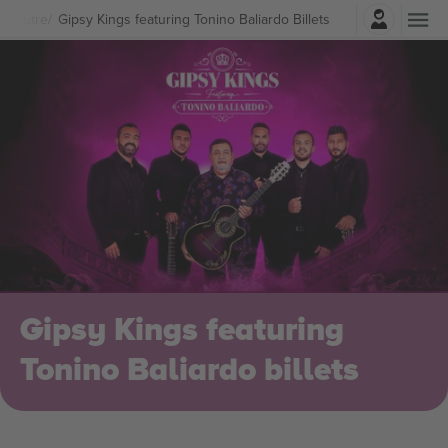
Connexion
e
Autre
Gipsy Kings featuring Tonino Baliardo Billets
Gipsy Kings featuring
Tonino Baliardo billets