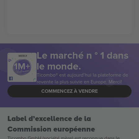
Le marché n ° 1 dans
MERCI!
le monde.
Ticombo® est aujourd’hui la plateforme de
revente la plus suivie en Europe. Merci!
COMMENCEZ À VENDRE
Label d’excellence de la
Commission européenne
Ticombo GmbH (société mère) est reconnue dans le