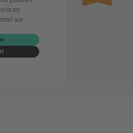
erican
mail sur
IR
NT