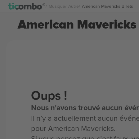
Musique
Autre
American Mavericks Billets
American Mavericks 
Oups !
Nous n'avons trouvé aucun évé
Il n’y a actuellement aucun évén
pour American Mavericks.
Si vous pensez que c’est faux, 