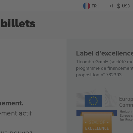
FR
+1
USD
billets
Label d’excellen
Ticombo GmbH (société mèr
programme de financement d
proposition n° 782393.
nement.
ement actif
vous pouvez