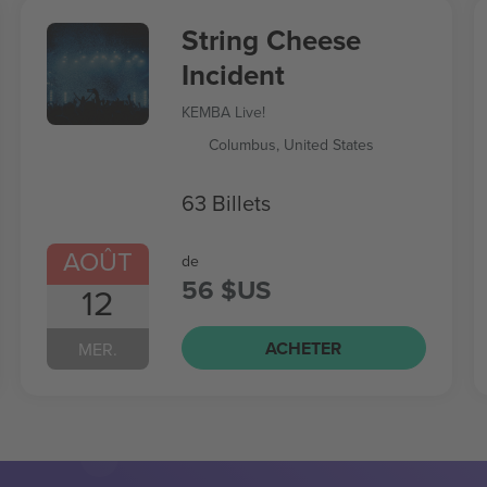
String Cheese
Incident
KEMBA Live!
Columbus, United States
63 Billets
AOÛT
de
56 $US
12
ACHETER
MER.