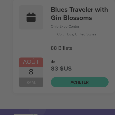
Blues Traveler with
Gin Blossoms
Ohio Expo Center
Columbus, United States
88 Billets
AOÛT
de
83 $US
8
ACHETER
SAM.