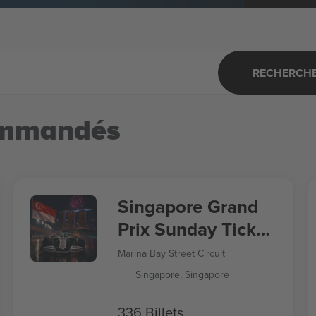
RECHERCHER
ommandés
Singapore Grand
Prix Sunday Ticket
Formula 1
Marina Bay Street Circuit
Singapore, Singapore
336 Billets