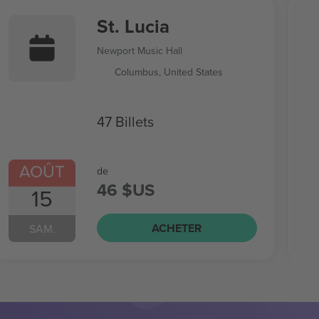
St. Lucia
Newport Music Hall
Columbus, United States
47 Billets
AOÛT
de
46 $US
15
ACHETER
SAM.