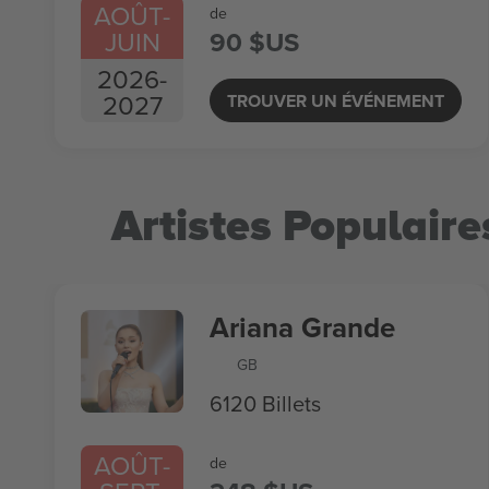
AOÛT
-
de
JUIN
90 $US
2026
-
2027
TROUVER UN ÉVÉNEMENT
Artistes Populaire
Ariana Grande
GB
6120 Billets
AOÛT
-
de