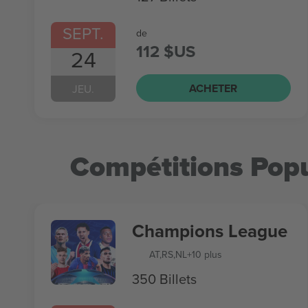
SEPT.
de
112 $US
24
ACHETER
JEU.
Compétitions Popu
Champions League
AT
,
RS
,
NL
+10 plus
350 Billets