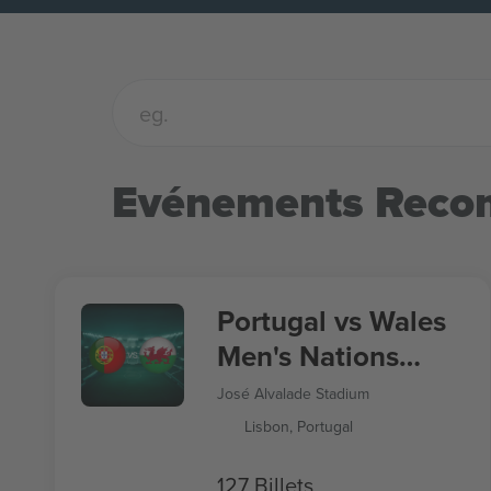
Evénements Rec
Portugal vs Wales
Men's Nations
League
José Alvalade Stadium
Lisbon, Portugal
127 Billets