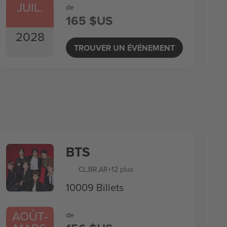
JUIL.
de
165 $US
2028
TROUVER UN ÉVÉNEMENT
BTS
CL
,
BR
,
AR
+12 plus
10009 Billets
AOÛT
-
de