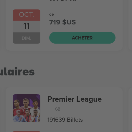
OCT.
de
719 $US
11
ACHETER
DIM.
laires
Premier League
GB
191639 Billets