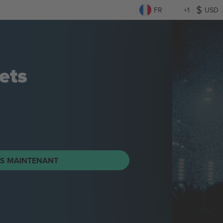
FR
+1
USD
ets
TS MAINTENANT