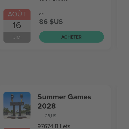
AOÛT
de
86 $US
16
ACHETER
DIM.
Summer Games
2028
GB
,
US
97674 Billets