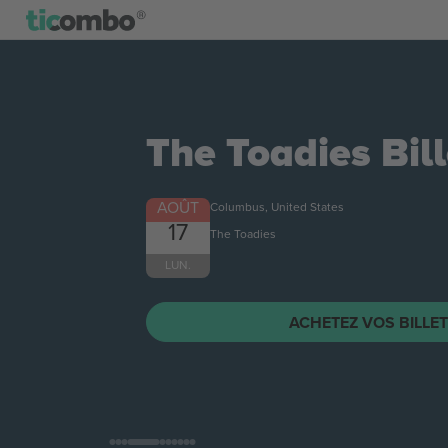
The Toadies
Bill
AOÛT
Columbus, United States
17
The Toadies
LUN.
ACHETEZ VOS BILLE