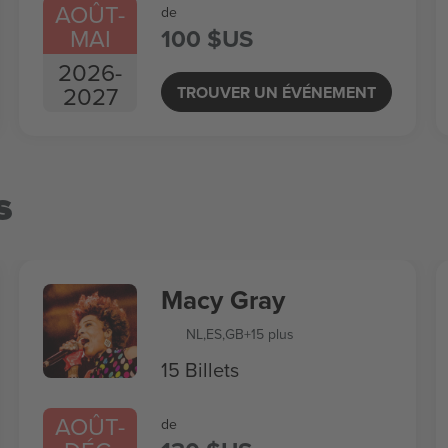
AOÛT
-
de
MAI
100 $US
2026
-
2027
TROUVER UN ÉVÉNEMENT
s
Macy Gray
NL
,
ES
,
GB
+15 plus
15 Billets
AOÛT
-
de