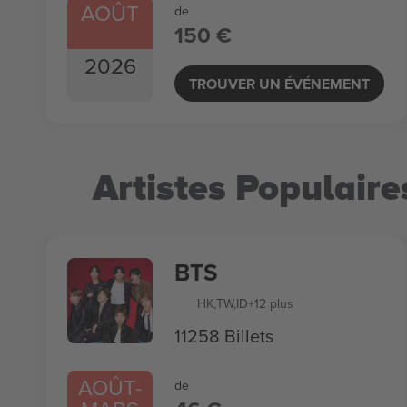
AOÛT
de
150 €
2026
TROUVER UN ÉVÉNEMENT
Artistes Populaire
BTS
HK
,
TW
,
ID
+12 plus
11258 Billets
AOÛT
-
de