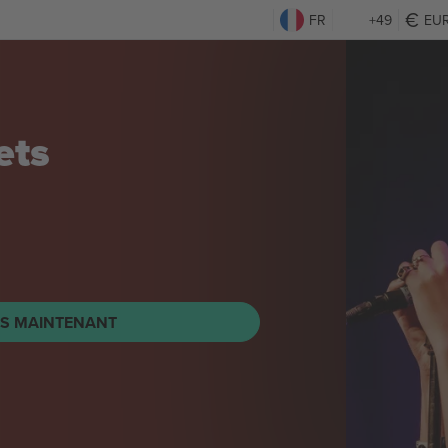
FR
+49
EU
ets
TS MAINTENANT