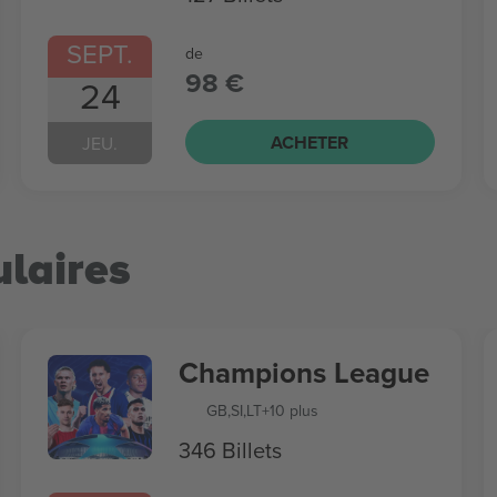
SEPT.
de
98 €
24
ACHETER
JEU.
laires
Champions League
GB
,
SI
,
LT
+10 plus
346 Billets