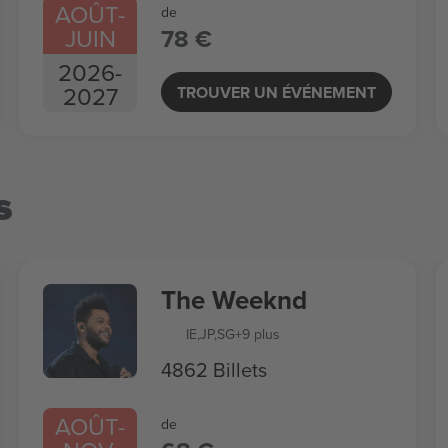
AOÛT
-
de
JUIN
78 €
2026
-
2027
TROUVER UN ÉVÉNEMENT
s
The Weeknd
IE
,
JP
,
SG
+9 plus
4862 Billets
AOÛT
-
de