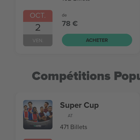
OCT.
de
78 €
2
ACHETER
VEN.
Compétitions Popu
Super Cup
AT
471 Billets