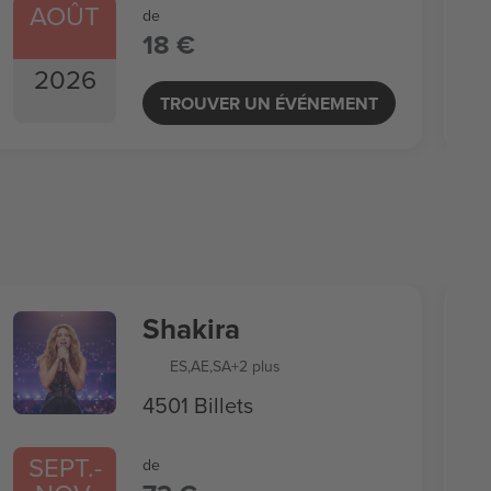
AOÛT
de
18 €
2026
TROUVER UN ÉVÉNEMENT
Shakira
ES
,
AE
,
SA
+2 plus
4501 Billets
SEPT.
-
de