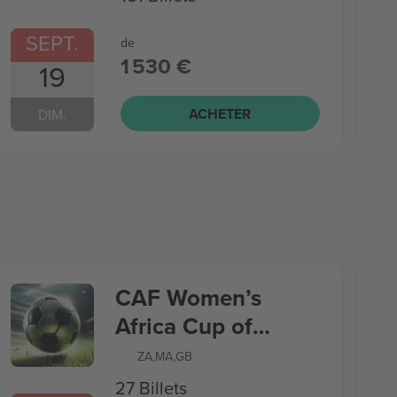
SEPT.
de
1 530 €
19
ACHETER
DIM.
CAF Women’s
Africa Cup of
Nations
ZA
,
MA
,
GB
27 Billets