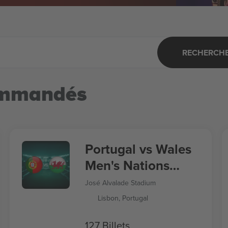
RECHERCHER
ommandés
Portugal vs Wales
Men's Nations
League
José Alvalade Stadium
Lisbon, Portugal
127 Billets