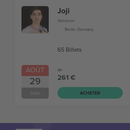
Joji
Velodrom
Berlin, Germany
65 Billets
AOÛT
de
261 €
29
ACHETER
SAM.