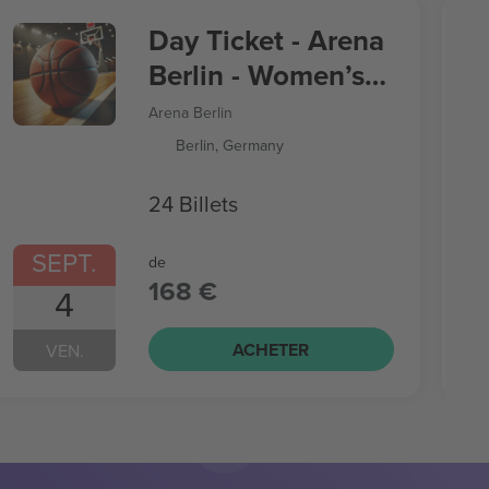
Day Ticket - Arena
Berlin - Women’s
Basketball World
Arena Berlin
Cup
Berlin, Germany
24 Billets
SEPT.
de
168 €
4
ACHETER
VEN.