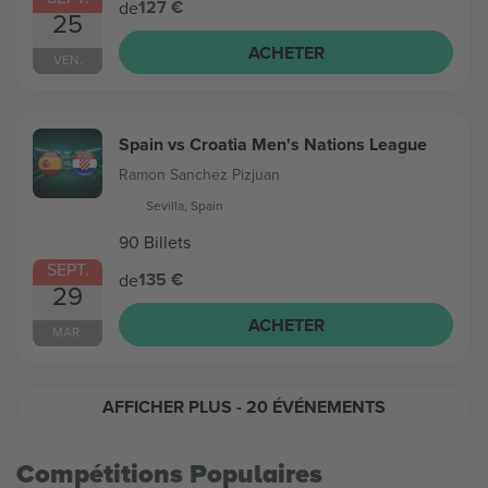
127 €
de
25
ACHETER
VEN.
Spain vs Croatia Men's Nations League
Ramon Sanchez Pizjuan
Sevilla, Spain
90 Billets
SEPT.
135 €
de
29
ACHETER
MAR.
AFFICHER PLUS
- 20 ÉVÉNEMENTS
Compétitions Populaires