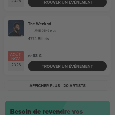
2026
TROUVER UN ÉVÉNEMENT
The Weeknd
JP
,
IE
,
GB
+9 plus
4774 Billets
AOÛT
-
68 €
de
NOV.
2026
TROUVER UN ÉVÉNEMENT
AFFICHER PLUS
- 20 ARTISTS
Besoin de revendre vos