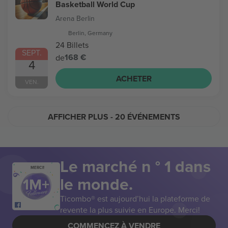
Basketball World Cup
Arena Berlin
Berlin, Germany
24 Billets
SEPT.
168 €
de
4
ACHETER
VEN.
AFFICHER PLUS
- 20 ÉVÉNEMENTS
Le marché n ° 1 dans
MERCI!
le monde.
Ticombo® est aujourd’hui la plateforme de
revente la plus suivie en Europe. Merci!
COMMENCEZ À VENDRE