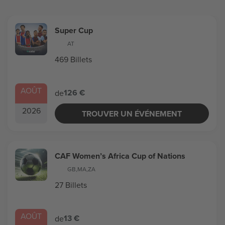
Super Cup
AT
469 Billets
AOÛT
126 €
de
2026
TROUVER UN ÉVÉNEMENT
CAF Women’s Africa Cup of Nations
GB
,
MA
,
ZA
27 Billets
AOÛT
13 €
de