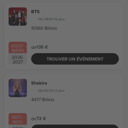
BTS
HK
,
TW
,
ID
+12 plus
10560 Billets
AOÛT
-
135 €
de
MARS
2026
-
TROUVER UN ÉVÉNEMENT
2027
Shakira
QA
,
EG
,
ES
+2 plus
4477 Billets
SEPT.
-
72 €
de
NOV.