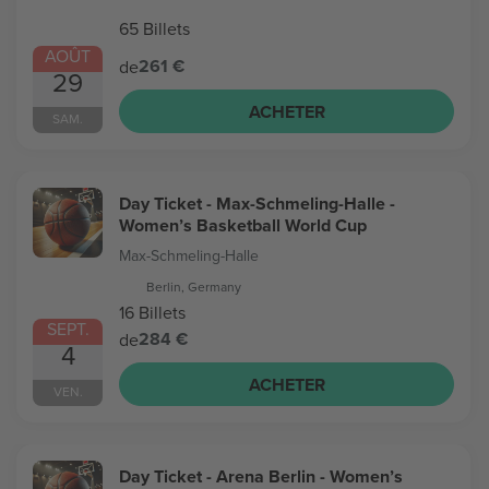
65 Billets
AOÛT
261 €
de
29
ACHETER
SAM.
Day Ticket - Max-Schmeling-Halle -
Women’s Basketball World Cup
Max-Schmeling-Halle
Berlin, Germany
16 Billets
SEPT.
284 €
de
4
ACHETER
VEN.
Day Ticket - Arena Berlin - Women’s