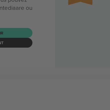
ntediaare ou
IR
NT