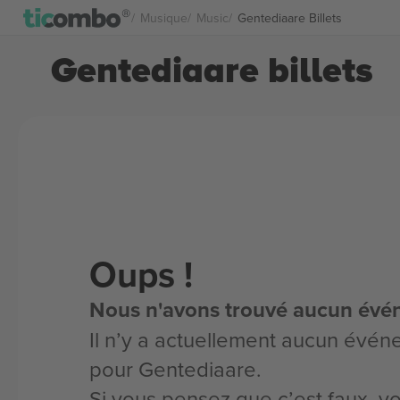
Musique
Music
Gentediaare Billets
Gentediaare billets
Oups !
Nous n'avons trouvé aucun évé
Il n’y a actuellement aucun évén
pour Gentediaare.
Si vous pensez que c’est faux, 