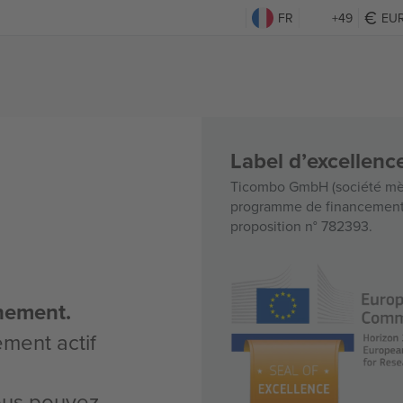
FR
+49
EU
Label d’excellen
Ticombo GmbH (société mèr
programme de financement d
proposition n° 782393.
nement.
ement actif
vous pouvez