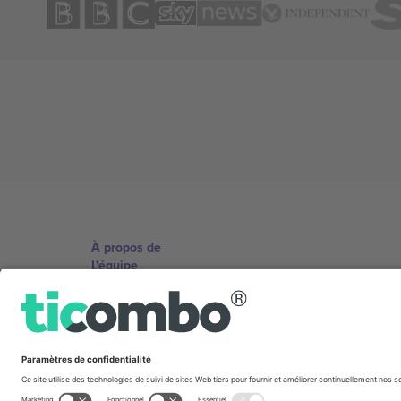
À propos de
L'équipe
TixProtect
Imprimer
Conditions générales
Programme d'affiliation