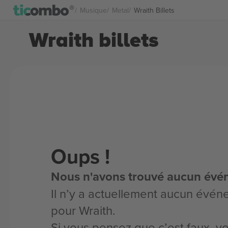
Musique
Metal
Wraith Billets
Wraith billets
Oups !
Nous n'avons trouvé aucun évé
Il n’y a actuellement aucun évén
pour Wraith.
Si vous pensez que c’est faux, 