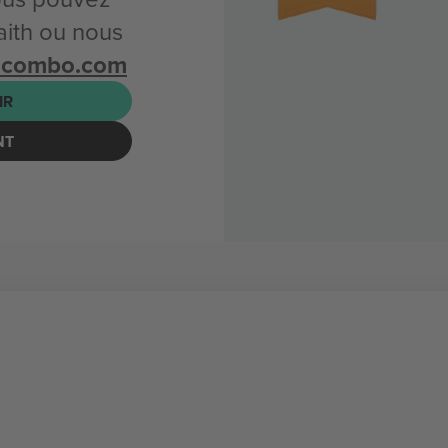
ith ou nous
icombo.com
IR
NT