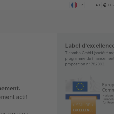
FR
+49
EU
Label d’excellen
Ticombo GmbH (société mèr
programme de financement d
proposition n° 782393.
nement.
ement actif
vous pouvez