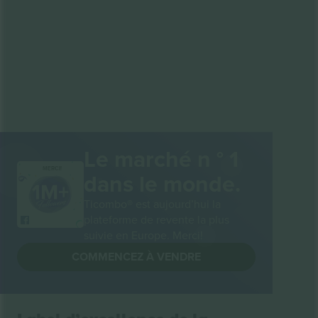
Le marché n ° 1
MERCI!
dans le monde.
Ticombo® est aujourd’hui la
plateforme de revente la plus
suivie en Europe. Merci!
COMMENCEZ À VENDRE