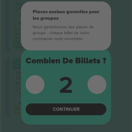
Rangée
28
Places assises garanties pour
5.0 (120)
les groupes
Vendeur d'entreprise
M-ticket
Nous garantissons des places de
Vue
groupe ‑ chaque billet de votre
restreinte
commande reste ensemble.
Prix ​​le plus
bas pour
l'événement
Combien De Billets ?
Level
ACHETER
514 €
100
CHAQUE
2
Section
103
Rangée
29
5.0 (120)
Vendeur d'entreprise
M-ticket
CONTINUER
Vue
restreinte
Fin des résultats