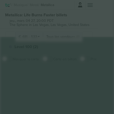
Connexion
Musique
Metal
Metallica
Metallica: Life Burns Faster billets
jeu., mars 04 27, 20:00 PDT
The Sphere in Las Vegas,
Las Vegas, United States
€
481
-
533
Tous les vendeurs (8)
Level 100 (2)
Masquer la carte
Carte en bâton
Prix