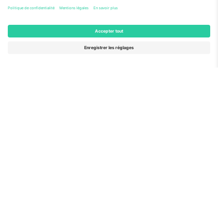
Vu aux informations
À propos de
Services de l'entreprise
L'équipe
FAQ
TixProtect
Comment ça marche
Imprimer
Hôtels
Conditions générales
Centre d'information sur la Coupe du 
Programme d'affiliation
Nous contacter