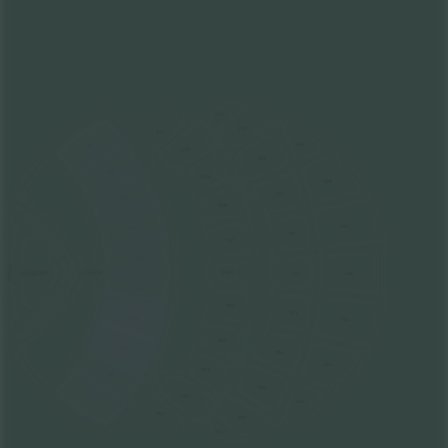
311
310
211
409
110
210
309
109
209
408
308
108
208
407
107
307
207
106
STAGE
FLOOR
206
306
406
SNAKE PIT
105
205
305
104
405
204
103
304
404
203
102
303
202
101
403
201
302
301