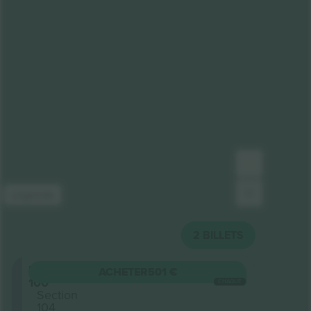
Légende
2
BILLETS
Level
ACHETER
501 €
100
CHAQUE
Section
104