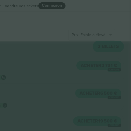
Connexion
R
Vendre vos tickets
Prix: Faible à élevé
2
BILLETS
ACHETER
2 731 €
CHAQUE
ACHETER
6 500 €
CHAQUE
ur
ACHETER
19 500 €
CHAQUE