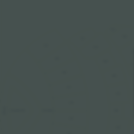
311
310
211
110
210
109
209
108
208
107
207
106
STAGE
FLOOR
206
SNAKE PIT
105
205
104