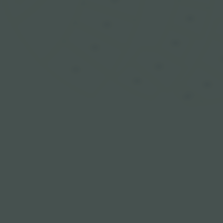
204
103
203
102
202
101
201
302
301