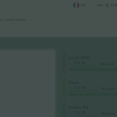
FR
+49
EU
s, United States
Level 400
5.0 (2)
M-ticket
Vendeur de confiance
Prix ​​le plus bas pour l'événement
Floor
5.0 (6)
M-ticket
Vendeur de confiance
Prix ​​le plus bas de la catégorie s
Snake Pit
5.0 (6)
M-ticket
Vendeur de confiance