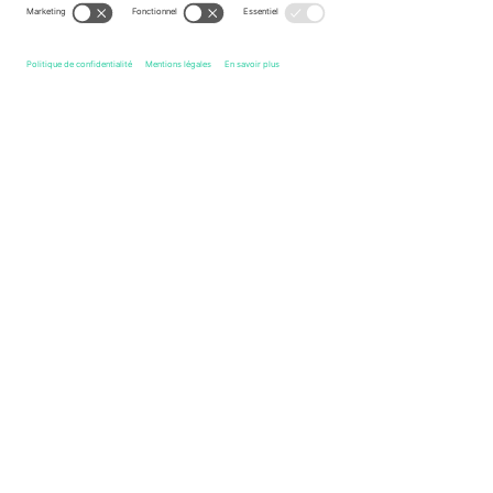
Légende
Liens rapides
Metallica
Billets
Metal
Billets