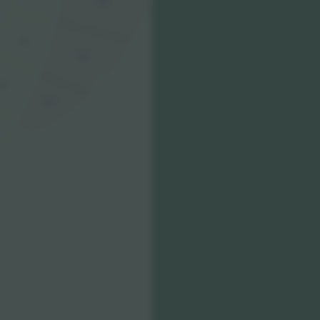
405
304
404
303
403