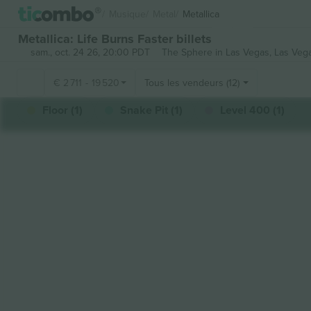
Musique
Metal
Metallica
Metallica: Life Burns Faster billets
sam., oct. 24 26, 20:00 PDT
The Sphere in Las Vegas,
Las Vega
€
2 711
-
19 520
Tous les vendeurs (12)
Floor (1)
Snake Pit (1)
Level 400 (1)