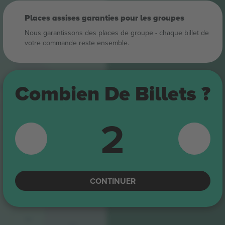
Places assises garanties pour les groupes
Nous garantissons des places de groupe ‑ chaque billet de
votre commande reste ensemble.
409
Combien De Billets ?
309
408
2
308
407
307
CONTINUER
306
406
305