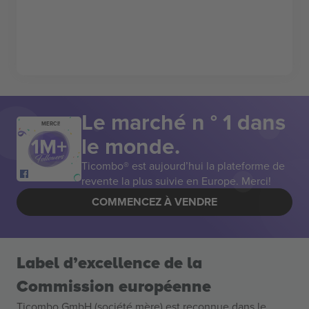
Le marché n ° 1 dans
MERCI!
le monde.
Ticombo® est aujourd’hui la plateforme de
revente la plus suivie en Europe. Merci!
COMMENCEZ À VENDRE
Label d’excellence de la
Commission européenne
Ticombo GmbH (société mère) est reconnue dans le