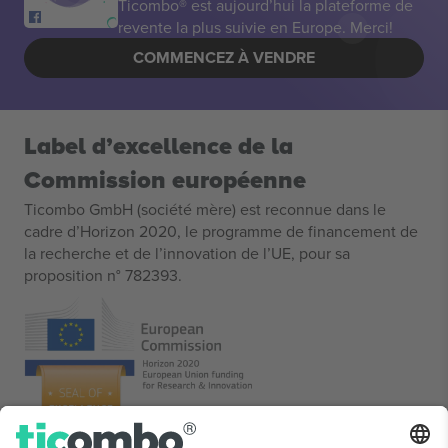
Ticombo® est aujourd’hui la plateforme de
revente la plus suivie en Europe. Merci!
COMMENCEZ À VENDRE
Label d’excellence de la
Commission européenne
Ticombo GmbH (société mère) est reconnue dans le
cadre d’Horizon 2020, le programme de financement de
la recherche et de l’innovation de l’UE, pour sa
proposition n° 782393.