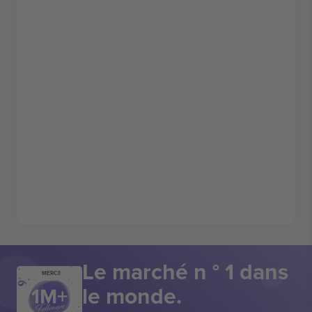
Le marché n ° 1 dans
MERCI!
le monde.