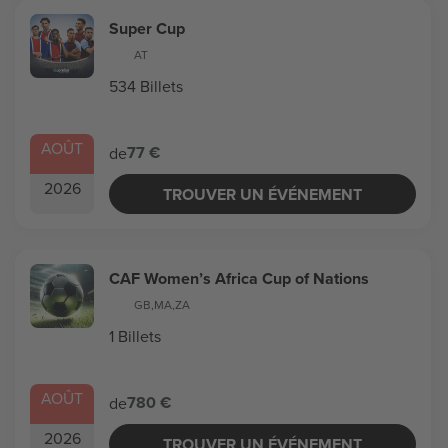
Super Cup
AT
534 Billets
AOÛT
77 €
de
2026
TROUVER UN ÉVÉNEMENT
CAF Women’s Africa Cup of Nations
GB
,
MA
,
ZA
1 Billets
AOÛT
780 €
de
2026
TROUVER UN ÉVÉNEMENT