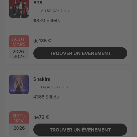
BTS
AU
,
SG
,
CA
+12 plus
10510 Billets
AOÛT
-
135 €
de
MARS
2026
-
TROUVER UN ÉVÉNEMENT
2027
Shakira
EG
,
AE
,
ES
+2 plus
4368 Billets
SEPT.
-
72 €
de
NOV.
2026
TROUVER UN ÉVÉNEMENT