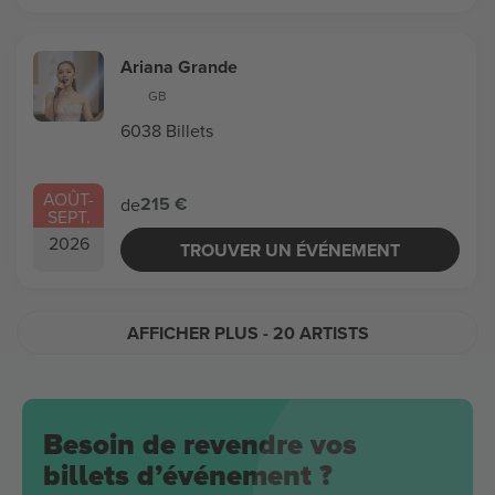
Ariana Grande
GB
6038 Billets
AOÛT
-
215 €
de
SEPT.
2026
TROUVER UN ÉVÉNEMENT
AFFICHER PLUS
- 20 ARTISTS
Besoin de revendre vos
billets d’événement ?