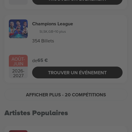
Champions League
SI
,
SK
,
GB
+10 plus
354 Billets
AOÛT
-
65 €
de
JUIN
2026
-
TROUVER UN ÉVÉNEMENT
2027
AFFICHER PLUS
- 20 COMPÉTITIONS
Artistes Populaires