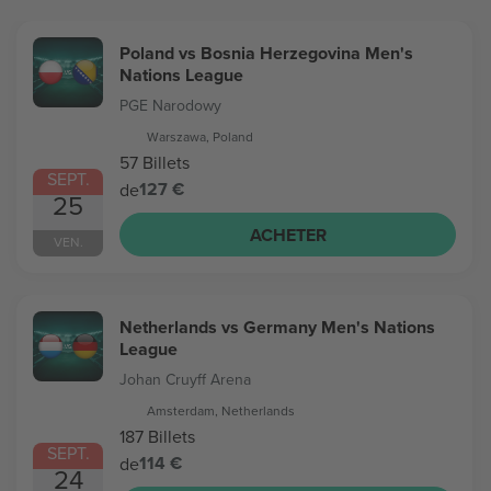
Poland vs Bosnia Herzegovina Men's
Nations League
PGE Narodowy
Warszawa, Poland
57 Billets
SEPT.
127 €
de
25
ACHETER
VEN.
Netherlands vs Germany Men's Nations
League
Johan Cruyff Arena
Amsterdam, Netherlands
187 Billets
SEPT.
114 €
de
24