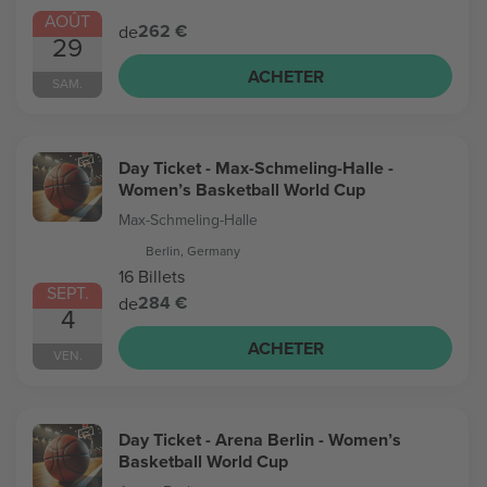
AOÛT
262 €
de
29
ACHETER
SAM.
Day Ticket - Max-Schmeling-Halle -
Women’s Basketball World Cup
Max-Schmeling-Halle
Berlin, Germany
16 Billets
SEPT.
284 €
de
4
ACHETER
VEN.
Day Ticket - Arena Berlin - Women’s
Basketball World Cup