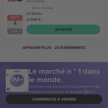
Arena Berlin
Berlin, Germany
24 Billets
SEPT.
168 €
de
4
ACHETER
VEN.
AFFICHER PLUS
- 20 ÉVÉNEMENTS
Le marché n ° 1 dans
MERCI!
le monde.
Ticombo® est aujourd’hui la plateforme de
revente la plus suivie en Europe. Merci!
COMMENCEZ À VENDRE