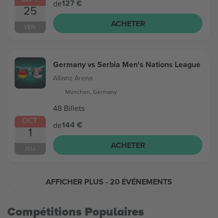
127 €
de
25
ACHETER
VEN.
Germany vs Serbia Men's Nations League
Allianz Arena
München, Germany
48 Billets
OCT.
144 €
de
1
ACHETER
JEU.
AFFICHER PLUS
- 20 ÉVÉNEMENTS
Compétitions Populaires