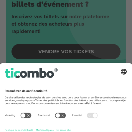
billets d’événement ?
Inscrivez vos billets sur notre plateforme
et obtenez des acheteurs plus
rapidement!
VENDRE VOS TICKETS
Evénements à venir autour
Berlin
Joji
Velodrom
Berlin, Germany