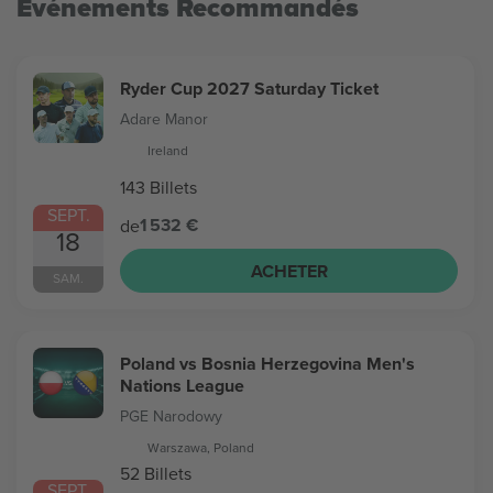
Evénements Recommandés
Ryder Cup 2027 Saturday Ticket
Adare Manor
Ireland
143 Billets
SEPT.
1 532 €
de
18
ACHETER
SAM.
Poland vs Bosnia Herzegovina Men's
Nations League
PGE Narodowy
Warszawa, Poland
52 Billets
SEPT.