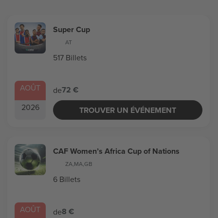
Super Cup
AT
517 Billets
AOÛT
72 €
de
2026
TROUVER UN ÉVÉNEMENT
CAF Women’s Africa Cup of Nations
ZA
,
MA
,
GB
6 Billets
AOÛT
8 €
de