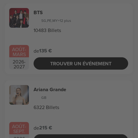
BTS
SG
,
PE
,
MY
+12 plus
10483 Billets
AOÛT
-
135 €
de
MARS
2026
-
TROUVER UN ÉVÉNEMENT
2027
Ariana Grande
GB
6322 Billets
AOÛT
-
215 €
de
SEPT.