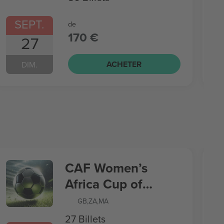
SEPT.
de
170 €
27
ACHETER
DIM.
CAF Women’s
Africa Cup of
Nations
GB
,
ZA
,
MA
27 Billets