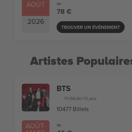
AOÛT
de
78 €
2026
TROUVER UN ÉVÉNEMENT
Artistes Populaire
BTS
TH
,
SG
,
AU
+12 plus
10477 Billets
AOÛT
-
de