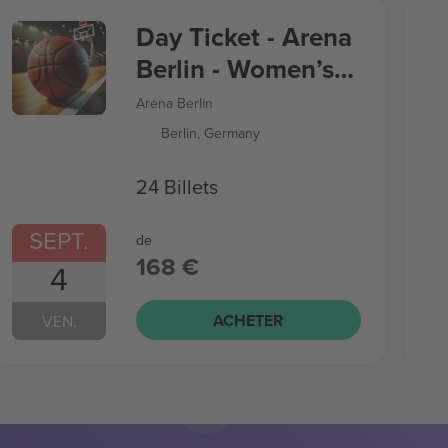
Day Ticket - Arena
Berlin - Women’s
Basketball World
Arena Berlin
Cup
Berlin, Germany
24 Billets
SEPT.
de
168 €
4
ACHETER
VEN.