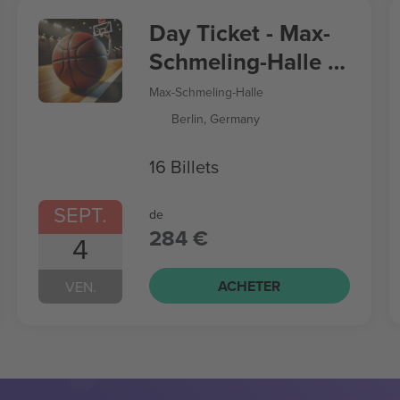
Day Ticket - Max-
Schmeling-Halle -
Women’s
Max-Schmeling-Halle
Basketball World
Berlin, Germany
Cup
16 Billets
SEPT.
de
284 €
4
ACHETER
VEN.