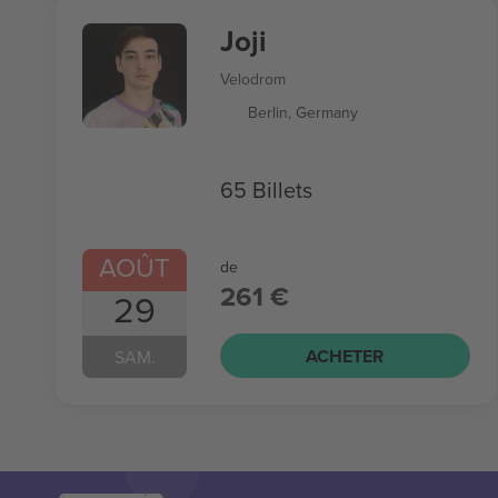
Joji
Velodrom
Berlin, Germany
65 Billets
AOÛT
de
261 €
29
ACHETER
SAM.