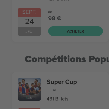
SEPT.
de
98 €
24
ACHETER
JEU.
Compétitions Popu
Super Cup
AT
481 Billets