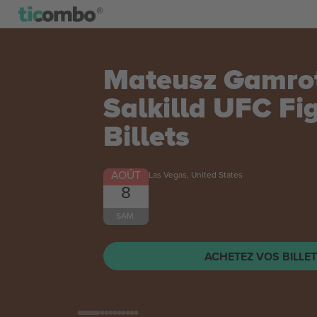
Discovery Festiv
Calling - Satur
AOÛT
Darlington, United Kingdom
8
Discovery Festival - 80's Calling - Saturday
SAM.
ACHETEZ VOS BILLE