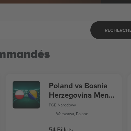
RECHERCHER
ommandés
Poland vs Bosnia
Herzegovina Men's
Nations League
PGE Narodowy
Warszawa, Poland
54 Billets