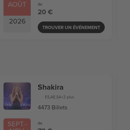
AOÛT
de
20 €
2026
TROUVER UN ÉVÉNEMENT
Shakira
ES
,
AE
,
SA
+2 plus
4473 Billets
SEPT.
-
de