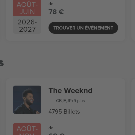
AOÛT
-
de
JUIN
78 €
2026
-
2027
TROUVER UN ÉVÉNEMENT
s
The Weeknd
GB
,
IE
,
JP
+9 plus
4795 Billets
AOÛT
-
de