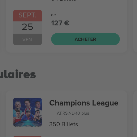
SEPT.
de
127 €
25
ACHETER
VEN.
laires
Champions League
AT
,
RS
,
NL
+10 plus
350 Billets