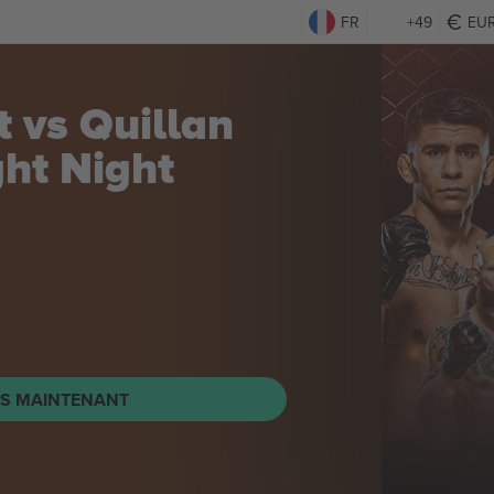
FR
+49
EU
al - 80's
day
Billets
TS MAINTENANT