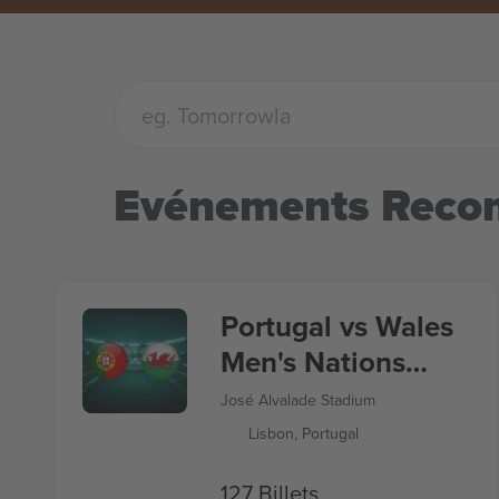
Evénements Rec
Portugal vs Wales
Men's Nations
League
José Alvalade Stadium
Lisbon, Portugal
127 Billets