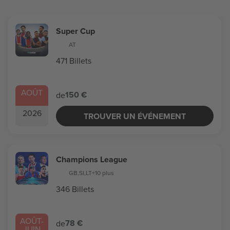
Super Cup
AT
471 Billets
AOÛT
150 €
de
2026
TROUVER UN ÉVÉNEMENT
Champions League
GB
,
SI
,
LT
+10 plus
346 Billets
AOÛT
-
78 €
de
JUIN