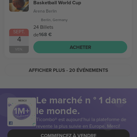
Basketball World Cup
Arena Berlin
Berlin, Germany
24 Billets
SEPT.
168 €
de
4
ACHETER
VEN.
AFFICHER PLUS
- 20 ÉVÉNEMENTS
Le marché n ° 1 dans
MERCI!
le monde.
Ticombo® est aujourd’hui la plateforme de
revente la plus suivie en Europe. Merci!
COMMENCEZ À VENDRE