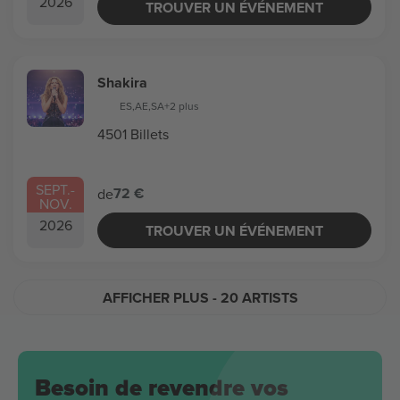
2026
TROUVER UN ÉVÉNEMENT
Shakira
ES
,
AE
,
SA
+2 plus
4501 Billets
SEPT.
-
72 €
de
NOV.
2026
TROUVER UN ÉVÉNEMENT
AFFICHER PLUS
- 20 ARTISTS
Besoin de revendre vos