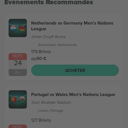
Evénements Recommandés
Netherlands vs Germany Men's Nations
League
Johan Cruyff Arena
Amsterdam, Netherlands
179 Billets
SEPT.
90 €
de
24
ACHETER
JEU.
Portugal vs Wales Men's Nations League
José Alvalade Stadium
Lisbon, Portugal
127 Billets
SEPT.