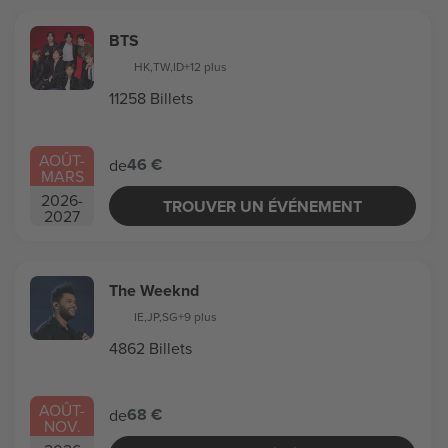
BTS
HK
,
TW
,
ID
+12 plus
11258 Billets
AOÛT
-
46 €
de
MARS
2026
-
TROUVER UN ÉVÉNEMENT
2027
The Weeknd
IE
,
JP
,
SG
+9 plus
4862 Billets
AOÛT
-
68 €
de
NOV.