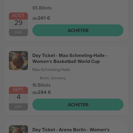
65 Billets
AOÛT
261 €
de
29
ACHETER
SAM.
Day Ticket - Max-Schmeling-Halle -
Women’s Basketball World Cup
Max-Schmeling-Halle
Berlin, Germany
16 Billets
SEPT.
284 €
de
4
ACHETER
VEN.
Day Ticket - Arena Berlin - Women’s