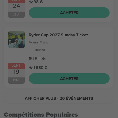
98 €
de
24
ACHETER
JEU.
Ryder Cup 2027 Sunday Ticket
Adare Manor
Ireland
151 Billets
SEPT.
1 530 €
de
19
ACHETER
DIM.
AFFICHER PLUS
- 20 ÉVÉNEMENTS
Compétitions Populaires