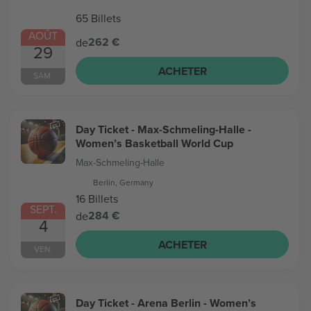
65 Billets
AOÛT
262 €
de
29
ACHETER
SAM.
Day Ticket - Max-Schmeling-Halle -
Women’s Basketball World Cup
Max-Schmeling-Halle
Berlin, Germany
16 Billets
SEPT.
284 €
de
4
ACHETER
VEN.
Day Ticket - Arena Berlin - Women’s