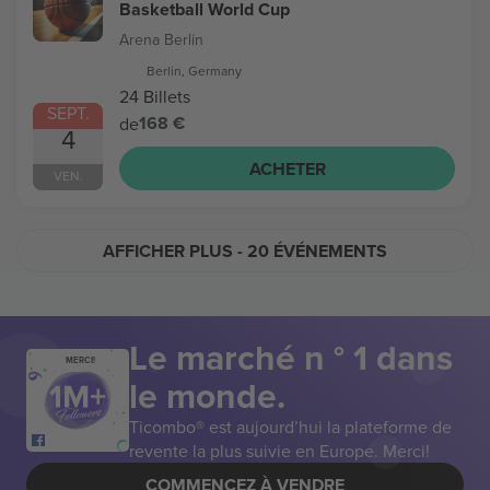
Basketball World Cup
Arena Berlin
Berlin, Germany
24 Billets
SEPT.
168 €
de
4
ACHETER
VEN.
AFFICHER PLUS
- 20 ÉVÉNEMENTS
Le marché n ° 1 dans
MERCI!
le monde.
Ticombo® est aujourd’hui la plateforme de
revente la plus suivie en Europe. Merci!
COMMENCEZ À VENDRE