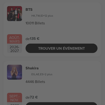
BTS
HK
,
TW
,
ID
+12 plus
10011 Billets
AOÛT
-
135 €
de
MARS
2026
-
TROUVER UN ÉVÉNEMENT
2027
Shakira
EG
,
AE
,
ES
+2 plus
4446 Billets
SEPT.
-
72 €
de
NOV.