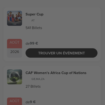
Super Cup
AT
541 Billets
AOÛT
99 €
de
2026
TROUVER UN ÉVÉNEMENT
CAF Women’s Africa Cup of Nations
GB
,
MA
,
ZA
27 Billets
AOÛT
9 €
de