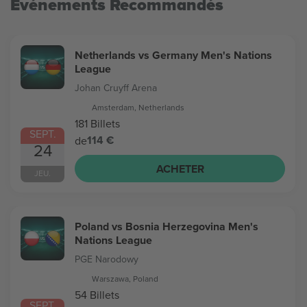
Evénements Recommandés
Netherlands vs Germany Men's Nations
League
Johan Cruyff Arena
Amsterdam, Netherlands
181 Billets
SEPT.
114 €
de
24
ACHETER
JEU.
Poland vs Bosnia Herzegovina Men's
Nations League
PGE Narodowy
Warszawa, Poland
54 Billets
SEPT.