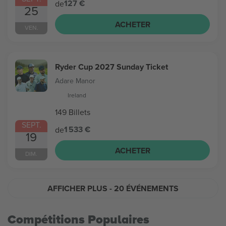
127 €
de
25
ACHETER
VEN.
Ryder Cup 2027 Sunday Ticket
Adare Manor
Ireland
149 Billets
SEPT.
1 533 €
de
19
ACHETER
DIM.
AFFICHER PLUS
- 20 ÉVÉNEMENTS
Compétitions Populaires