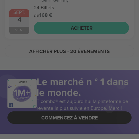
Berlin, Germany
24 Billets
SEPT.
168 €
de
4
ACHETER
VEN.
AFFICHER PLUS
- 20 ÉVÉNEMENTS
Le marché n ° 1 dans
MERCI!
le monde.
Ticombo® est aujourd’hui la plateforme de
revente la plus suivie en Europe. Merci!
COMMENCEZ À VENDRE