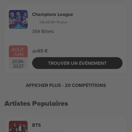
Champions League
GB
,
AZ
,
SK
+10 plus
354 Billets
AOÛT
-
65 €
de
JUIN
2026
-
TROUVER UN ÉVÉNEMENT
2027
AFFICHER PLUS
- 20 COMPÉTITIONS
Artistes Populaires
BTS