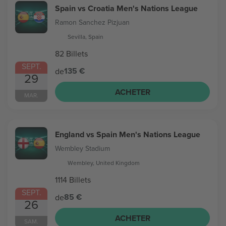
Spain vs Croatia Men's Nations League
Ramon Sanchez Pizjuan
Sevilla, Spain
82 Billets
SEPT.
135 €
de
29
ACHETER
MAR.
England vs Spain Men's Nations League
Wembley Stadium
Wembley, United Kingdom
1114 Billets
SEPT.
85 €
de
26
ACHETER
SAM.