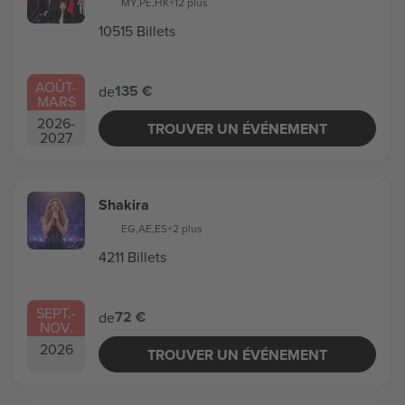
MY
,
PE
,
HK
+12 plus
10515 Billets
AOÛT
-
135 €
de
MARS
2026
-
TROUVER UN ÉVÉNEMENT
2027
Shakira
EG
,
AE
,
ES
+2 plus
4211 Billets
SEPT.
-
72 €
de
NOV.
2026
TROUVER UN ÉVÉNEMENT