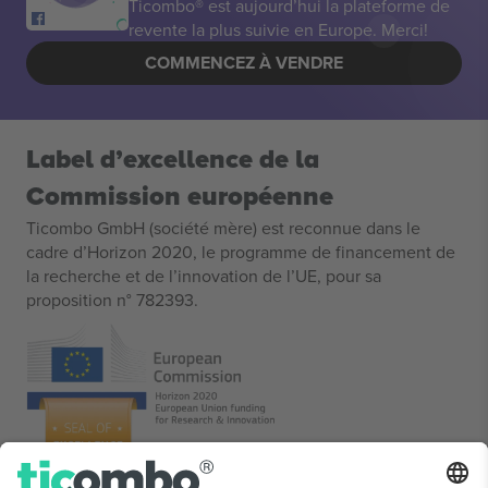
Ticombo® est aujourd’hui la plateforme de
revente la plus suivie en Europe. Merci!
COMMENCEZ À VENDRE
Label d’excellence de la
Commission européenne
Ticombo GmbH (société mère) est reconnue dans le
cadre d’Horizon 2020, le programme de financement de
la recherche et de l’innovation de l’UE, pour sa
proposition n° 782393.