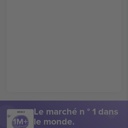
Le marché n ° 1 dans
MERCI!
le monde.