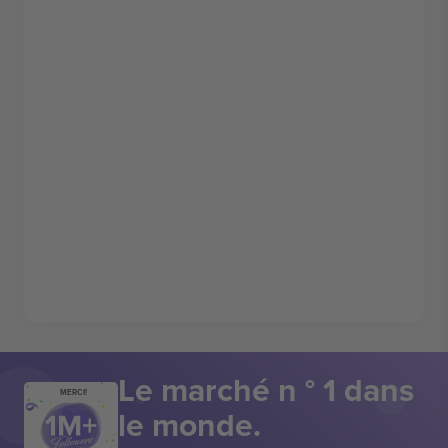
Le marché n ° 1 dans
MERCI!
le monde.