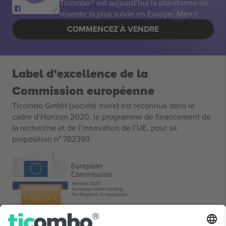
Ticombo® est aujourd’hui la plateforme de
revente la plus suivie en Europe. Merci!
COMMENCEZ À VENDRE
Label d’excellence de la
Commission européenne
Ticombo GmbH (société mère) est reconnue dans le
cadre d’Horizon 2020, le programme de financement de
la recherche et de l’innovation de l’UE, pour sa
proposition n° 782393.