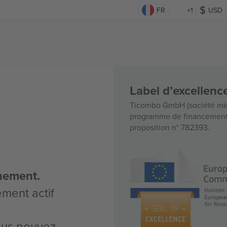
FR
+1
USD
Label d’excellen
Ticombo GmbH (société mèr
programme de financement d
proposition n° 782393.
nement.
ement actif
vous pouvez