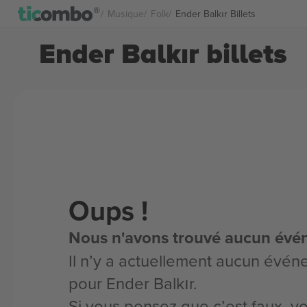
Musique
Folk
Ender Balkır Billets
Ender Balkır billets
Oups !
Nous n'avons trouvé aucun évé
Il n’y a actuellement aucun évén
pour Ender Balkır.
Si vous pensez que c’est faux, 