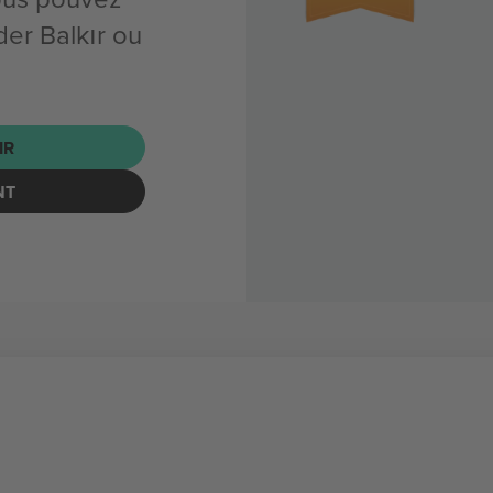
er Balkır ou
IR
NT