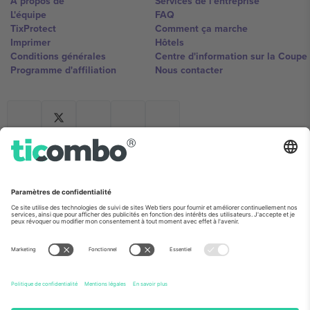
À propos de
Services de l'entreprise
L'équipe
FAQ
TixProtect
Comment ça marche
Imprimer
Hôtels
Conditions générales
Centre d'information sur la Coup
Programme d'affiliation
Nous contacter
Ticombo France
Mimi Balkanska 132, 1540, Sofia,
Bulgaria
L'entité juridique du fournisseur de la plateforme peut changer en
fonction du lieu, de l'événement et/ou du domaine. Pour plus de
détails, consultez la page spécifique de l'événement, les mentions